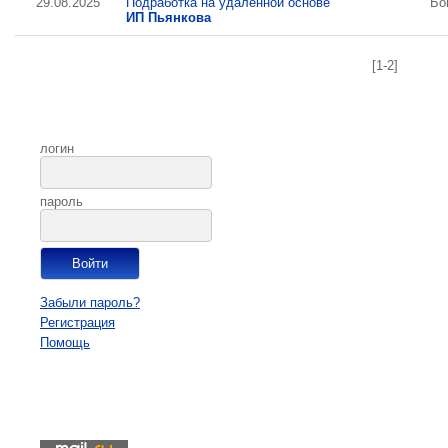
29.08.2025
Подработка на удаленной основе
Бо
ИП Пьянкова
[1-2]
логин
пароль
Забыли пароль?
Регистрация
Помощь