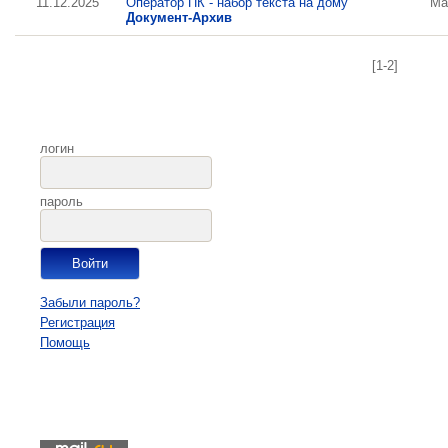
11.12.2025
Оператор ПК - набор текста на дому
Ма
Документ-Архив
[1-2]
логин
пароль
Забыли пароль?
Регистрация
Помощь