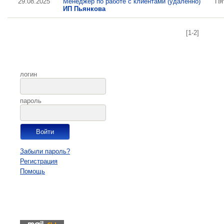
29.08.2025
Менеджер по работе с клиентами (удаленно)
Пя
ИП Пьянкова
[1-2]
логин
пароль
Забыли пароль?
Регистрация
Помощь