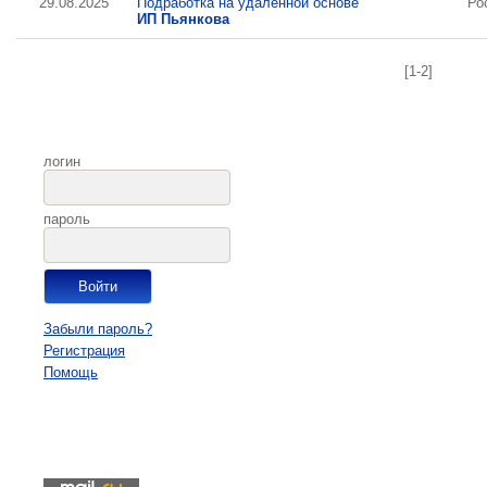
29.08.2025
Подработка на удаленной основе
Ро
ИП Пьянкова
[1-2]
логин
пароль
Забыли пароль?
Регистрация
Помощь