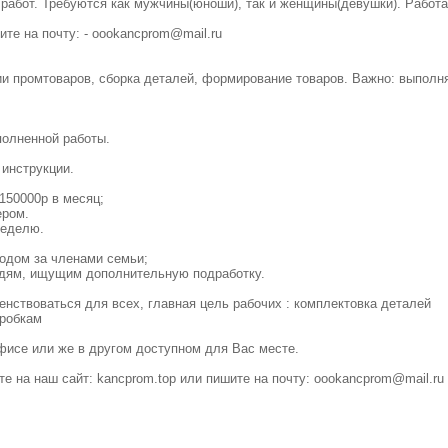
работ. Требуются как мужчины(юноши), так и женщины(девушки). Работа
те на почту: -
oookancprom@mail.ru
ии промтоваров, сборка деталей, формирование товаров. Важно: выполн
полненной работы.
 инструкции.
150000р в месяц;
ером.
неделю.
ходом за членами семьи;
юдям, ищущим дополнительную подработку.
нствоваться для всех, главная цель рабочих : комплектовка деталей
оробкам
фисе или же в другом доступном для Вас месте.
е на наш сайт: kancprom.top или пишите на почту:
oookancprom@mail.ru