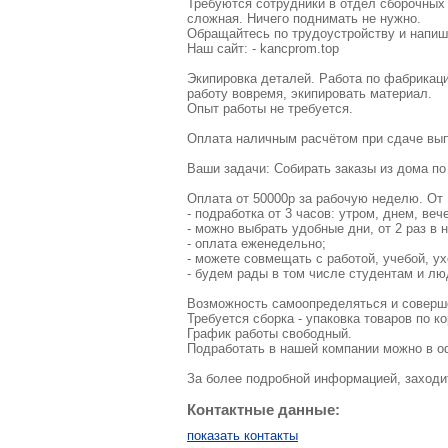
Требуются сотрудники в отдел сборочных 
сложная. Ничего поднимать не нужно.
Обращайтесь по трудоустройству и напиши
Наш сайт: - kancprom.top
Экипировка деталей. Работа по фабрикац
работу вовремя, экипировать материал.
Опыт работы не требуется.
Оплата наличным расчётом при сдаче вы
Ваши задачи: Собирать заказы из дома по
Оплата от 50000р за рабочую неделю. От 
- подработка от 3 часов: утром, днем, веч
- можно выбрать удобные дни, от 2 раз в 
- оплата еженедельно;
- можете совмещать с работой, учебой, у
- будем рады в том числе студентам и л
Возможность самоопределяться и соверше
Требуется сборка - упаковка товаров по к
График работы свободный.
Подработать в нашей компании можно в о
За более подробной информацией, заходит
Контактные данные:
показать контакты